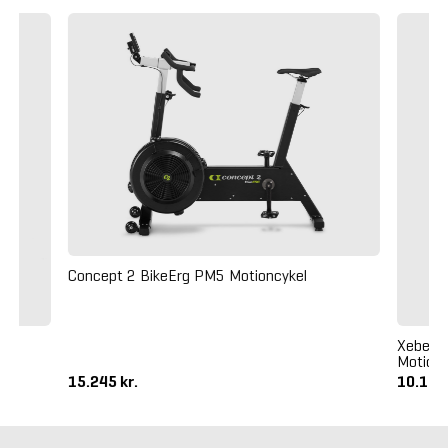
Concept 2 BikeErg PM5 Motioncykel
Xebex A
Motions
15.245 kr.
10.195