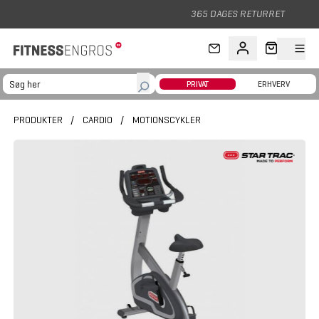
Gå til hovedindhold
365 DAGES RETURRET
PRIVAT
ERHVERV
PRODUKTER
/
CARDIO
/
MOTIONSCYKLER