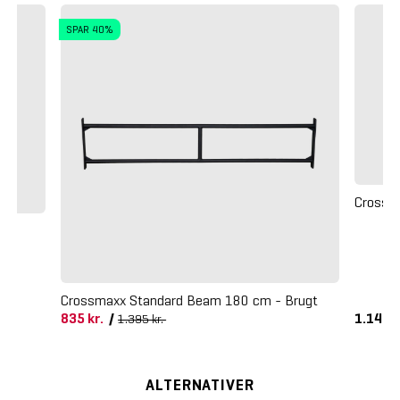
SPAR 40%
Crossm
Crossmaxx Standard Beam 180 cm - Brugt
835 kr.
/
1.145 k
1.395 kr.
ALTERNATIVER