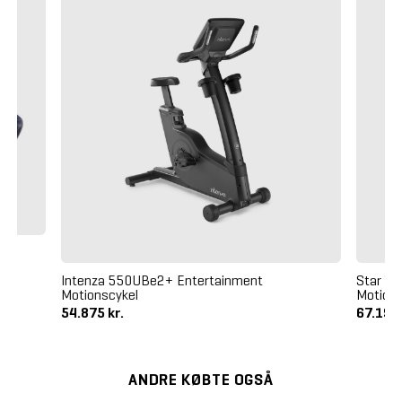
 -
Intenza 550UBe2+ Entertainment
Star Tr
Motionscykel
Motions
54.875 kr.
67.196,
ANDRE KØBTE OGSÅ