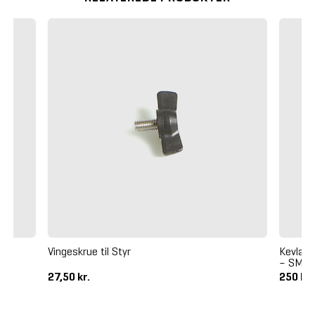
Vingeskrue til Styr
Kevlar 
– SMAR
27,50 kr.
250 kr