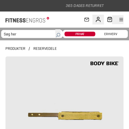
Gå til hovedindhold
365 DAGES RETURRET
PRIVAT
ERHVERV
PRODUKTER
/
RESERVEDELE