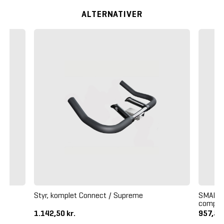
ALTERNATIVER
Styr, komplet Connect / Supreme
SMART R
comple
1.142,50 kr.
957,50 