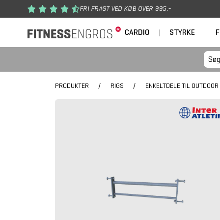
Gå til hovedindhold
FRI FRAGT VED KØB OVER 995,-
CARDIO
|
STYRKE
|
F
PRODUKTER
/
RIGS
/
ENKELTDELE TIL OUTDOOR