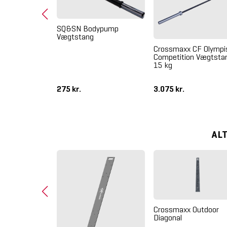
SQ&SN Bodypump
Vægtstang
Crossmaxx CF Olympi
 Box Jump
Competition Vægtsta
15 kg
275 kr.
3.075 kr.
AL
Crossmaxx Outdoor
Diagonal