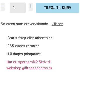
TILFØJ TIL KURV
Se varen som erhvervskunde -
klik her
Gratis fragt eller afhentning
365 dages returret
14 dages prisgaranti
Har du spørgsmål? Skriv til
webshop@fitnessengros.dk