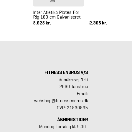
 Monkey Beam
Inter Atletika Plates For
Rig 180 cm Galvaniseret
5.625 kr.
2.365 kr.
FITNESS ENGROS A/S
Snedkervej 4-6
2630 Taastrup
Email:
webshop@fitnessengros.dk
CVR: 21830895
ÅBNINGSTIDER
Mandag-Torsdag kl. 9.00-