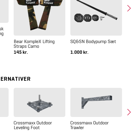
sk
Cr
ng
Ka
Bear KompleX Lifting
SQ&SN Bodypump Sæt
Straps Camo
145 kr.
1.000 kr.
2.
TERNATIVER
Crossmaxx Outdoor
Crossmaxx Outdoor
Leveling Foot
Trawler