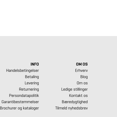
er Atletika Standard
Inter Atletika Standard
Crossmaxx S
am 172 cm Matblack
Beam 102 cm Mat Sort
Beam 110 
595 kr.
855 kr.
1.230 kr.
INFO
OM OS
Handelsbetingelser
Erhverv
Betaling
Blog
Levering
Om os
Returnering
Ledige stillinger
Persondatapolitik
Kontakt os
Garantibestemmelser
Bæredygtighed
Brochurer og kataloger
Tilmeld nyhedsbrev