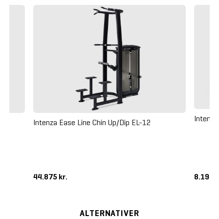
Intenza
Intenza Ease Line Chin Up/Dip EL-12
5
44.875 kr.
8.195 k
ALTERNATIVER