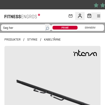
Gå til hovedindhold
PRIVAT
ERHVERV
PRODUKTER
/
STYRKE
/
KABELTÅRNE