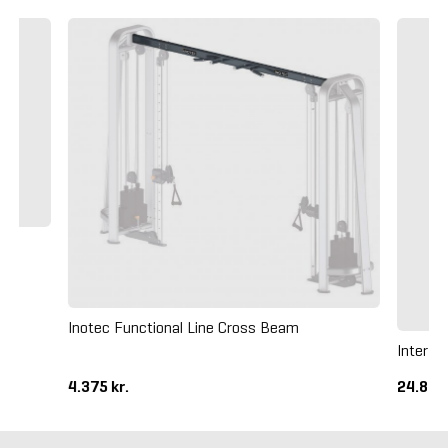
Inotec Functional Line Cross Beam
Inter A
4.375 kr.
24.875