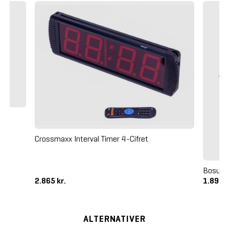
Crossmaxx Interval Timer 4-Cifret
Bosu B
2.865 kr.
1.895 k
ALTERNATIVER