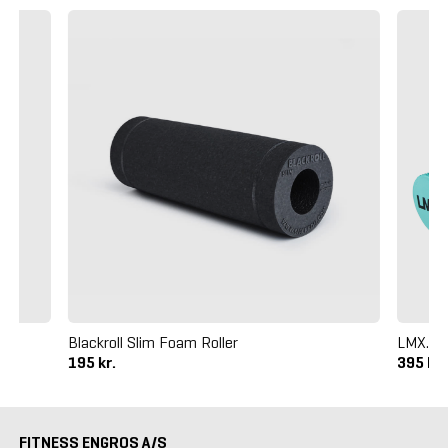
Blackroll Slim Foam Roller
LMX. EV
195 kr.
395 kr
FITNESS ENGROS A/S