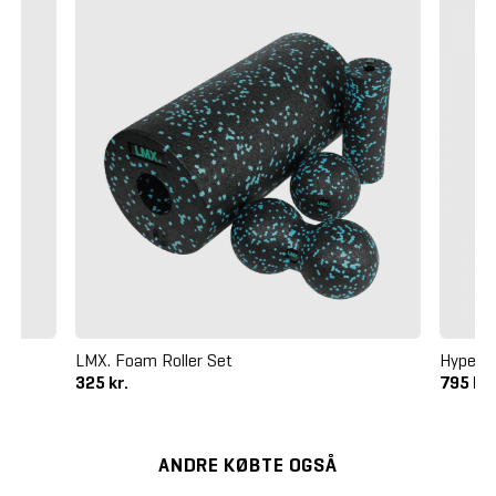
LMX. Foam Roller Set
Hyperic
325 kr.
795 kr
ANDRE KØBTE OGSÅ