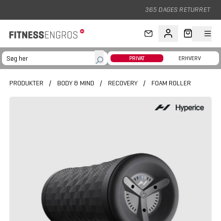
Gå til hovedindhold
365 DAGES RETURRET
PRIVAT
ERHVERV
PRODUKTER
/
BODY & MIND
/
RECOVERY
/
FOAM ROLLER