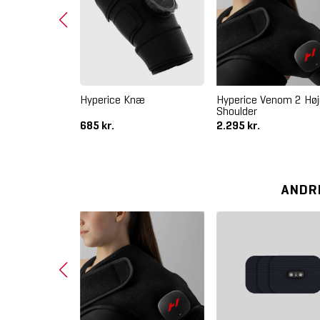
ormatec 3
Hyperice Knæ
Hyperice Venom 2 Høj
Shoulder
685 kr.
2.295 kr.
ANDR