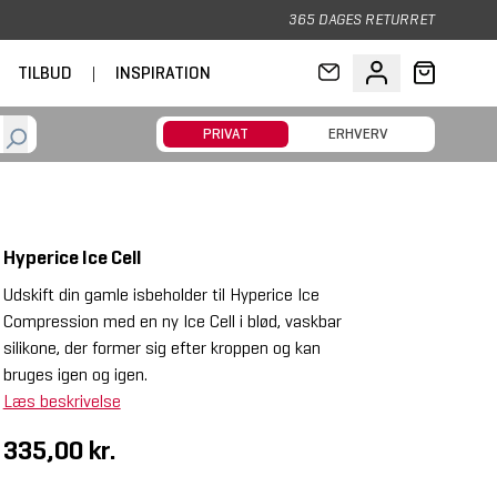
365 DAGES RETURRET
TILBUD
|
INSPIRATION
PRIVAT
ERHVERV
Hyperice Ice Cell
Udskift din gamle isbeholder til Hyperice Ice
Compression med en ny Ice Cell i blød, vaskbar
silikone, der former sig efter kroppen og kan
bruges igen og igen.
Læs beskrivelse
335,00 kr.