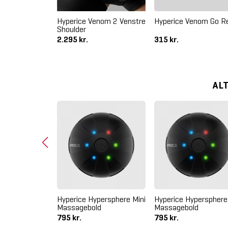
ack Box
Hyperice Venom 2 Venstre
Hyperice Venom Go Ref
kke
Shoulder
2.295 kr.
315 kr.
AL
Hyperice Hypersphere Mini
Hyperice Hypersphere
Massagebold
Massagebold
795 kr.
795 kr.