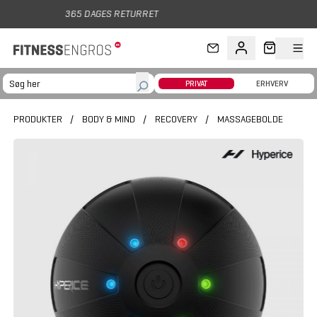
Gå til hovedindhold
DAGES RETURRET
PRIVAT
ERHVERV
PRODUKTER
/
BODY & MIND
/
RECOVERY
/
MASSAGEBOLDE