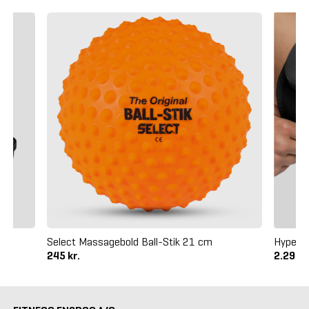
Select Massagebold Ball-Stik 21 cm
Hyperi
245 kr.
2.295 k