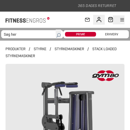
Gå til hovedindhold
365 DAGES RETURRET
PRIVAT
ERHVERV
PRODUKTER
/
STYRKE
/
STYRKEMASKINER
/
STACK LOADED
STYRKEMASKINER