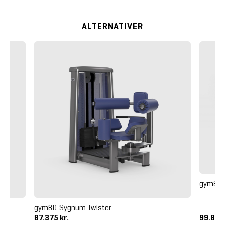
ALTERNATIVER
gym80 
gym80 Sygnum Twister
87.375 kr.
99.875