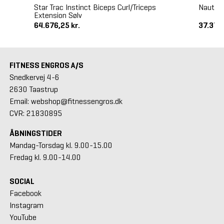
o
Star Trac Instinct Biceps Curl/Triceps
Nautilu
Extension Sølv
64.676,25 kr.
37.375 
FITNESS ENGROS A/S
Snedkervej 4-6
2630 Taastrup
Email: webshop@fitnessengros.dk
CVR: 21830895
ÅBNINGSTIDER
Mandag-Torsdag kl. 9.00-15.00
Fredag kl. 9.00-14.00
SOCIAL
Facebook
Instagram
YouTube