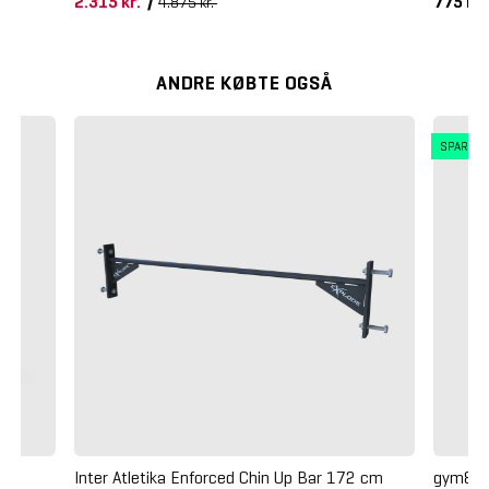
2.315 kr.
/
775 kr
4.875 kr.
ANDRE KØBTE OGSÅ
SPAR 4
Inter Atletika Enforced Chin Up Bar 172 cm
gym80 S