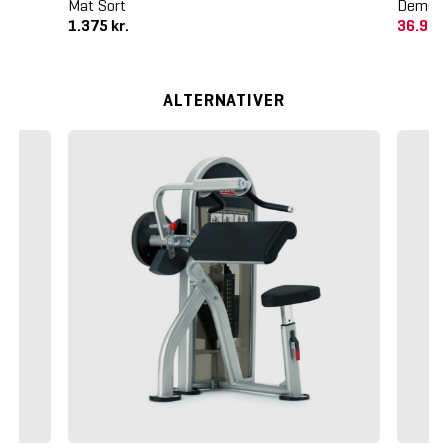
Mat Sort
Demo
1.375 kr.
36.978
ALTERNATIVER