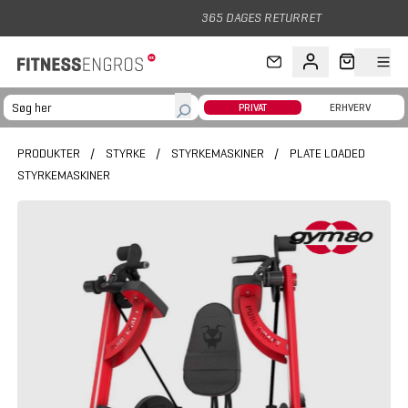
Gå til hovedindhold
365 DAGES RETURRET
PRIVAT
ERHVERV
PRODUKTER
/
STYRKE
/
STYRKEMASKINER
/
PLATE LOADED
STYRKEMASKINER