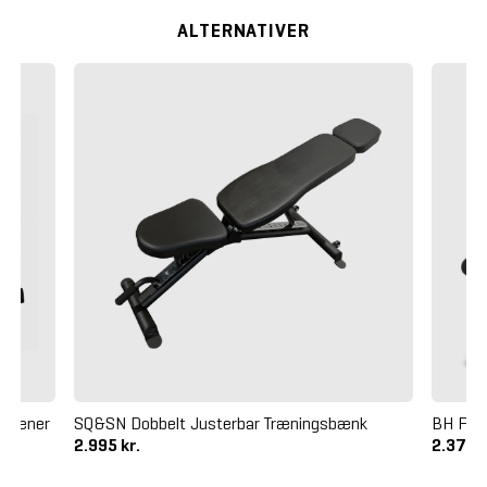
ALTERNATIVER
etræner
SQ&SN Dobbelt Justerbar Træningsbænk
BH Fit
2.995 kr.
2.375 k