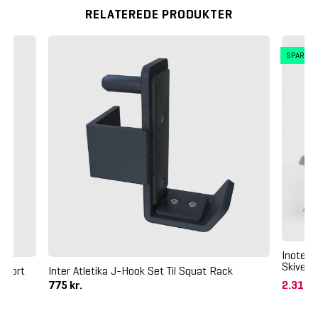
RELATEREDE PRODUKTER
SPAR 5
Inotec 
Skiveho
t Sort
Inter Atletika J-Hook Set Til Squat Rack
775 kr.
2.315 