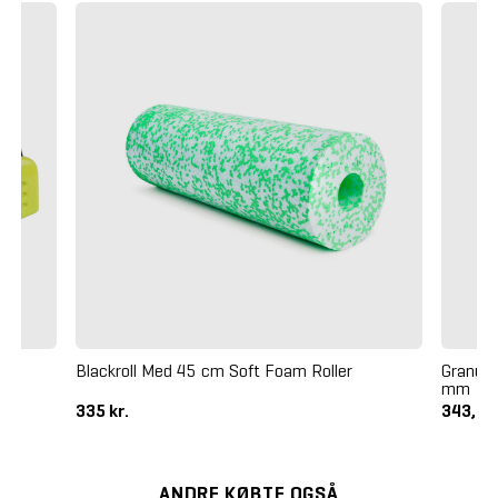
mm
Blackroll Med 45 cm Soft Foam Roller
Granufl
mm
335 kr.
343,75
ANDRE KØBTE OGSÅ