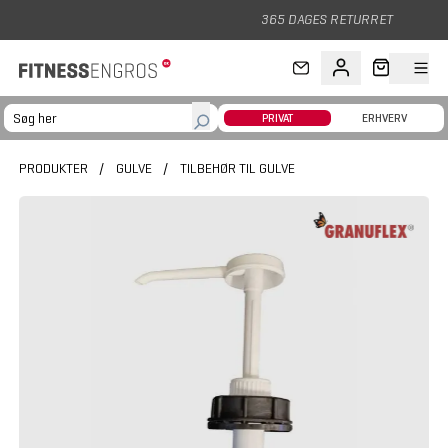
Gå til hovedindhold
365 DAGES RETURRET
PRIVAT
ERHVERV
PRODUKTER
/
GULVE
/
TILBEHØR TIL GULVE