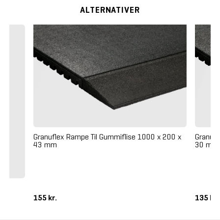
ALTERNATIVER
Granuflex Rampe Til Gummiflise 1000 x 200 x
Granufl
43 mm
30 mm 
155 kr.
135 kr