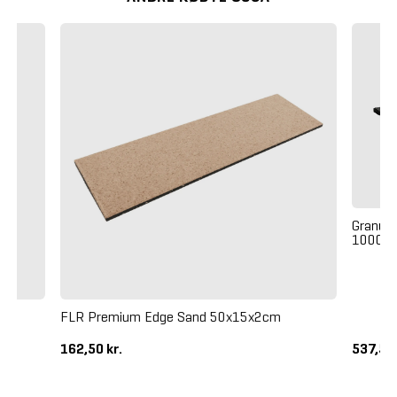
Granufl
1000 x
FLR Premium Edge Sand 50x15x2cm
162,50 kr.
537,50 