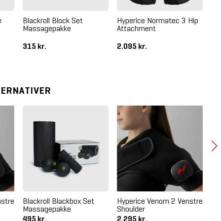
e
Blackroll Block Set
Hyperice Normatec 3 Hip
Bl
Massagepakke
Attachment
Tr
St
315 kr.
2.095 kr.
49
TERNATIVER
stre
Blackroll Blackbox Set
Hyperice Venom 2 Venstre
Bla
Massagepakke
Shoulder
Ma
495 kr.
2.295 kr.
49