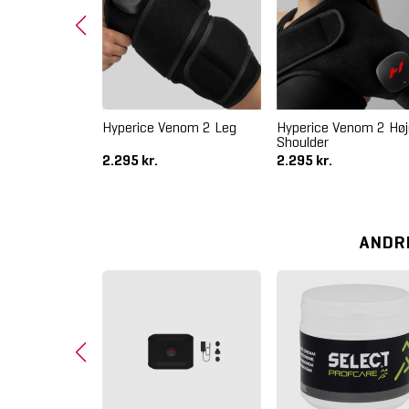
ormatec 3
Hyperice Venom 2 Leg
Hyperice Venom 2 Høj
Shoulder
2.295 kr.
2.295 kr.
ANDR
XL Diagonal
or Base Plate