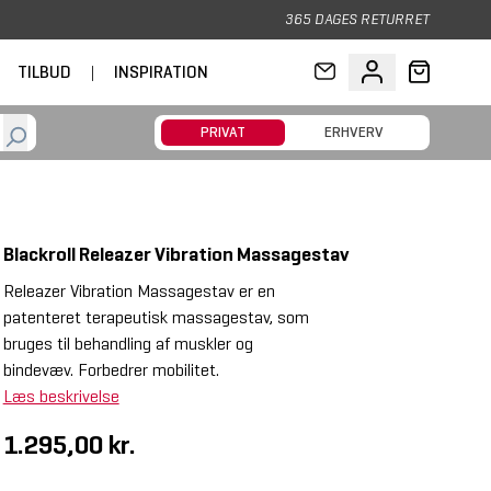
365 DAGES RETURRET
TILBUD
|
INSPIRATION
PRIVAT
ERHVERV
Blackroll Releazer Vibration Massagestav
Releazer Vibration Massagestav er en
patenteret terapeutisk massagestav, som
bruges til behandling af muskler og
bindevæv. Forbedrer mobilitet.
Læs beskrivelse
1.295,00 kr.