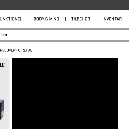
UNKTIONEL
|
BODY & MIND
|
TILBEHØR
|
INVENTAR
|
RECOVERY & REHAB