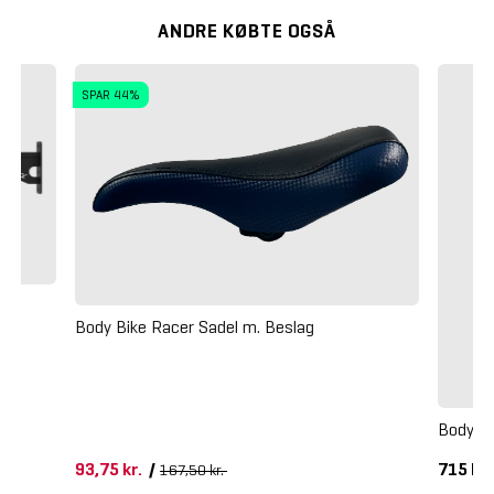
ANDRE KØBTE OGSÅ
SPAR 44%
Body Bike Racer Sadel m. Beslag
Body Bi
93,75 kr.
/
715 kr
167,50 kr.