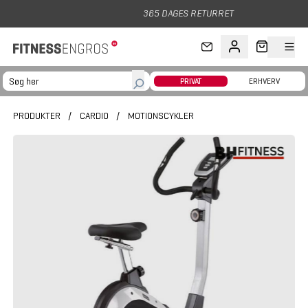
Gå til hovedindhold
365 DAGES RETURRET
PRIVAT
ERHVERV
PRODUKTER
/
CARDIO
/
MOTIONSCYKLER