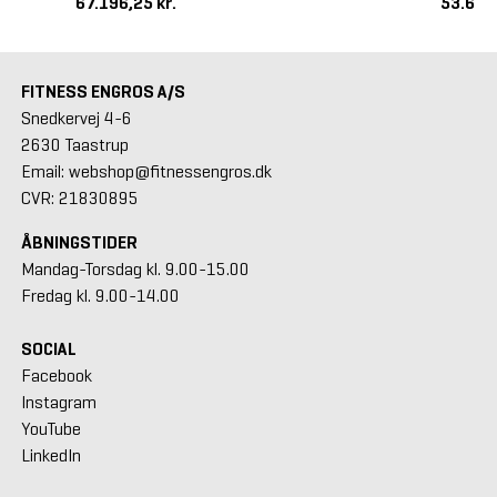
67.196,25 kr.
53.625
FITNESS ENGROS A/S
Snedkervej 4-6
2630 Taastrup
Email: webshop@fitnessengros.dk
CVR: 21830895
ÅBNINGSTIDER
Mandag-Torsdag kl. 9.00-15.00
Fredag kl. 9.00-14.00
SOCIAL
Facebook
Instagram
YouTube
LinkedIn