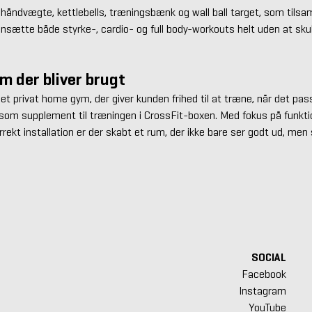
 håndvægte, kettlebells, træningsbænk og wall ball target, som tils
sætte både styrke-, cardio- og full body-workouts helt uden at skul
m der bliver brugt
 et privat home gym, der giver kunden frihed til at træne, når det pa
 som supplement til træningen i CrossFit-boxen. Med fokus på funkti
orrekt installation er der skabt et rum, der ikke bare ser godt ud, men 
SOCIAL
Facebook
Instagram
YouTube