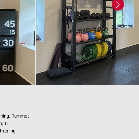
ræning. Rummet
g til
 træning.