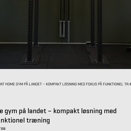
VAT HOME GYM PÅ LANDET – KOMPAKT LØSNING MED FOKUS PÅ FUNKTIONEL TR
e gym på landet – kompakt løsning med
unktionel træning
ros