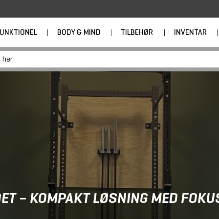
UNKTIONEL
|
BODY & MIND
|
TILBEHØR
|
INVENTAR
|
DET – KOMPAKT LØSNING MED FOKU