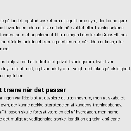
de på landet, opstod ønsket om et eget home gym, der kunne gøre
 i hverdagen uden at give afkald på kvalitet eller træningsglæde.
 fungere som et supplement til træningen i den lokale CrossFit-box
for effektiv funktionel træning derhjemme, når tiden er knap, eller
r med.
s hjalp vi med at indrette et privat træningsrum, hvor hver
dnyttet optimalt, og hvor udstyret er valgt med fokus på alsidighed,
æningsfrihed.
at træne når det passer
ningen var ikke blot at etablere et træningsrum, men at skabe et
 gym, der kunne dække størstedelen af kundens træningsbehov.
sFit-boxen skulle fortsat være en del af hverdagen, men home
e det muligt at vedligeholde styrke, kondition og teknik på egne