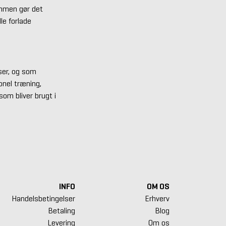
ammen gør det
le forlade
sser, og som
onel træning,
som bliver brugt i
INFO
OM OS
Handelsbetingelser
Erhverv
Betaling
Blog
Levering
Om os