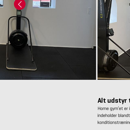
Alt udstyr 
Home gym’et er i
indeholder bland
konditionstræning