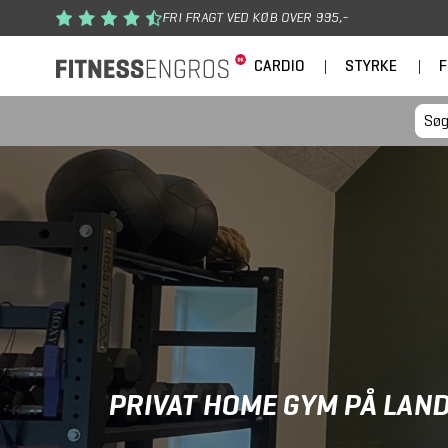
Gå til hovedindhold
FRI FRAGT VED KØB OVER 995,-
CARDIO
|
STYRKE
|
F
PRIVAT HOME GYM PÅ LAN