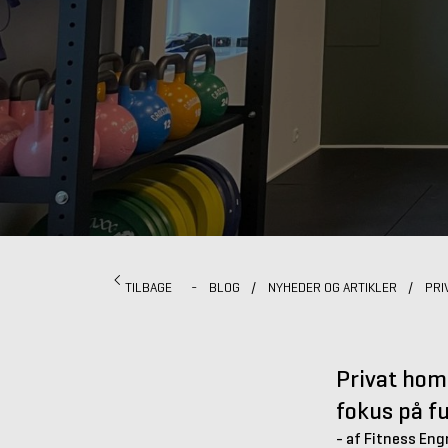
TILBAGE
-
BLOG
/
NYHEDER OG ARTIKLER
/
PRI
Privat hom
fokus på f
- af Fitness Eng