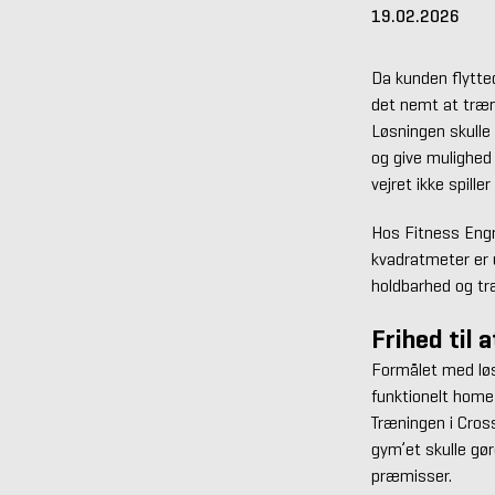
19.02.2026
Da kunden flytte
det nemt at træne
Løsningen skulle
og give mulighed 
vejret ikke spille
Hos Fitness Engro
kvadratmeter er u
holdbarhed og tr
Frihed til 
Formålet med løs
funktionelt home
Træningen i Cros
gym’et skulle gør
præmisser.