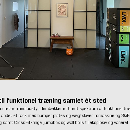
til funktionel træning samlet ét sted
ndrettet med udstyr, der dækker et bredt spektrum af funktionel t
t andet et rack med bumper plates og vægtskiver, romaskine og SkiEr
 samt CrossFit-ringe, jumpbox og wall balls til eksplosiv og varieret