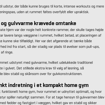
 til udstyr, der både kunne bruges til korte, intense workouts og mere
ningspas, uden at rummet føltes overfyldt eller upraktisk.
t og gulvvarme krævede omtanke
ate hjem var der nogle helt konkrete rammer, der skulle tages højde
var lavere langs væggene i rummet, hvilket betød, at placeringen af
ke kunne ske tilfældigt. Her var det afgørende at tænke både
rhed ind fra start, så der stadig var plads til øvelser som pull-ups,
 af ringe.
mmet udstyret med gulvvarme, hvilket udelukkede traditionel
e i gulvet. Det stillede ekstra krav til valg af løsning, så
de blev stabil og skånsom over for gulvkonstruktionen.
t indretning i et kompakt home gym
t funktionelt home gym, hvor rummet er udnyttet optimalt, og hvor
tyr spiller naturligt sammen. For at tage hensyn til gulvvarmen blev
ed fødder og fastgjort i væggen, hvilket gav en stabil og sikker