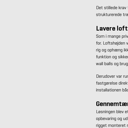
Det stillede krav
strukturerede træ
Lavere lof
Som i mange priv
for. Loftshøjden 
rig og ophæng ik
funktion og sikke
wall balls og brug
Derudover var ru
fastgørelse direkt
installationen bå
Gennemtænk
Løsningen blev e
opbevaring og uds
rigget monteret m