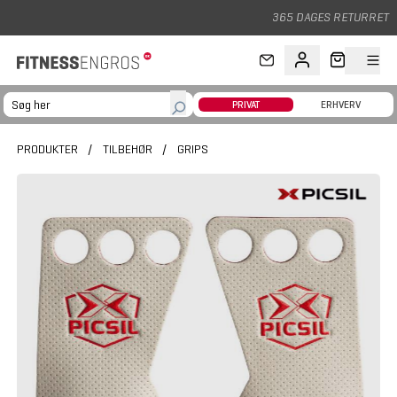
Gå til hovedindhold
365 DAGES RETURRET
PRIVAT
ERHVERV
PRODUKTER
/
TILBEHØR
/
GRIPS