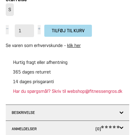
S
TILFØJ TIL KURV
Se varen som erhvervskunde -
klik her
Hurtig fragt eller afhentning
365 dages returret
14 dages prisgaranti
Har du spørgsmål? Skriv til webshop@fitnessengros.dk
BESKRIVELSE
ANMELDELSER
(0)