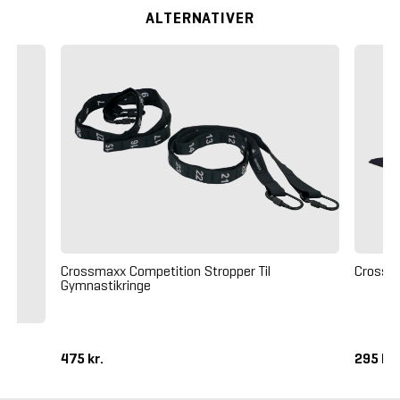
ALTERNATIVER
Crossma
Crossmaxx Competition Stropper Til
Gymnastikringe
475 kr.
295 kr