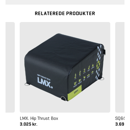
RELATEREDE PRODUKTER
LMX. Hip Thrust Box
SQ&SN 
3.025 kr.
3.695 k