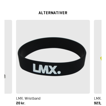
ALTERNATIVER
LMX. Wristband
LMX. Ma
20 kr.
923,75