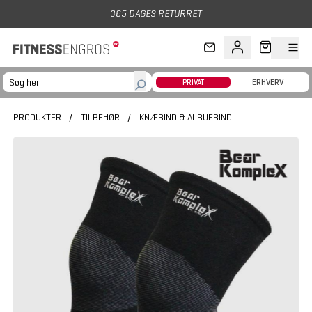
Gå til hovedindhold
365 DAGES RETURRET
PRIVAT
ERHVERV
PRODUKTER
/
TILBEHØR
/
KNÆBIND & ALBUEBIND